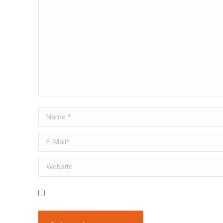
Name *
E-Mail *
Website
Meinen Namen, E-Mail und Website in diesem Browser speiche