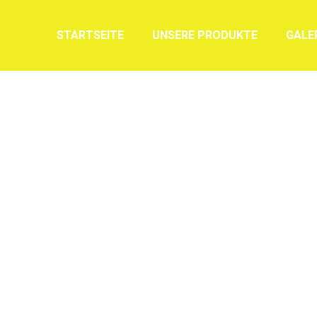
STARTSEITE
UNSERE PRODUKTE
GALE
delete it, then start writing!
Category:
Uncategorized
Von
shopf
Januar 10, 2022
1 Kommentar