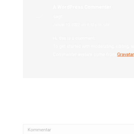
A WordPress Commenter
sagt:
Januar 10, 2022 um 6:12 p.m. Uhr
Hi, this is a comment.
To get started with moderating, editing,
Commenter avatars come from
Gravatar
Schreibe einen Kommentar
Ihre E-Mail-Adresse wird nicht veröffentlicht.
Kommentar