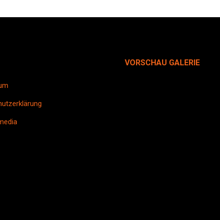
VORSCHAU GALERIE
Sicherheitsglas
um
utzerklärung
media
Sichtschutz
Stabfeld