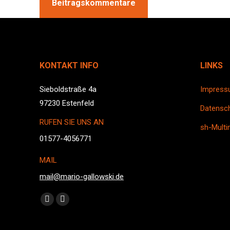
Beitragskommentare
KONTAKT INFO
LINKS
Sieboldstraße 4a
Impress
97230 Estenfeld
Datensch
RUFEN SIE UNS AN
sh-Multi
01577-4056771
MAIL
mail@mario-gallowski.de
Finden Sie uns auf:
Facebook
Instagram
page
page