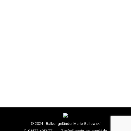
Cras pulvinar with sidebar
Branding
,
Design
Von
shopf
Februar 15, 2019
Suspendisse pulvinar nulla et lacus fringilla
sem.
←
1
2
3
© 2024 - Balkongeländer Mario Gallowski
01577-4056771
info@mario-gallowski.de