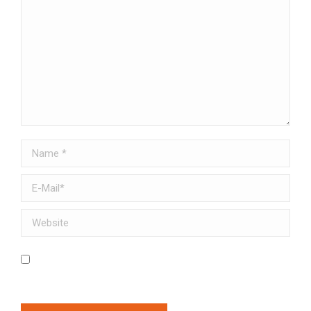
Name *
E-Mail *
Website
Meinen Namen, E-Mail und Website in diesem Browser
speichern, bis ich wieder kommentiere.