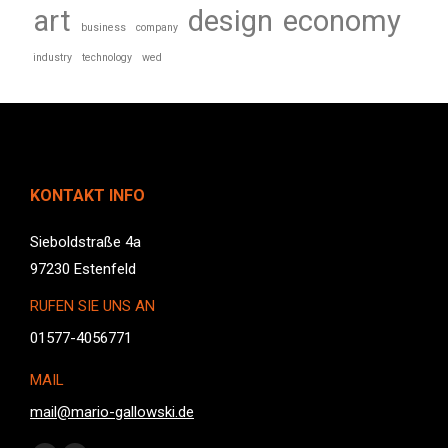
art
design
economy
business
company
industry
technology
wed
KONTAKT INFO
Sieboldstraße 4a
97230 Estenfeld
RUFEN SIE UNS AN
01577-4056771
MAIL
mail@mario-gallowski.de