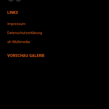
Facebook
Instagram
page
page
LINKS
opens
opens
in
in
Impressum
new
new
Datenschutzerklärung
window
window
sh-Multimedia
VORSCHAU GALERIE
Sicherheitsglas
Sichtschutz