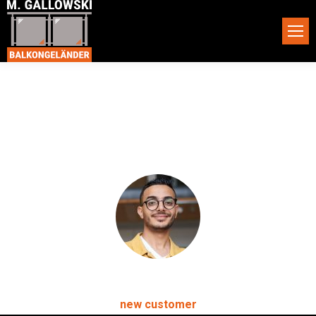
Lorem ipsum dolor sit amet, consectetur adipiscing elit.
Ut elit tellus, luctus nec ullamcorper mattis, pulvinar
dapibus leo.
Gregor Green
new customer