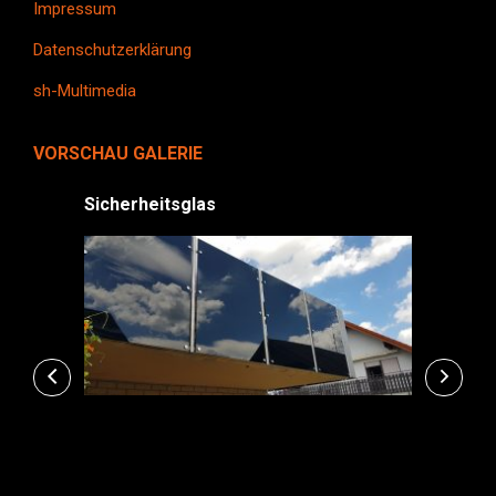
Impressum
new
new
window
window
Datenschutzerklärung
sh-Multimedia
VORSCHAU GALERIE
Sicherheitsglas
Sichts