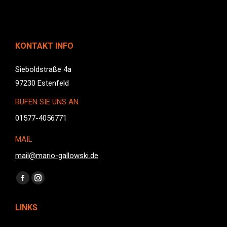
KONTAKT INFO
Sieboldstraße 4a
97230 Estenfeld
RUFEN SIE UNS AN
01577-4056771
MAIL
mail@mario-gallowski.de
Finden Sie uns auf:
Facebook
Instagram
page
page
LINKS
opens
opens
in
in